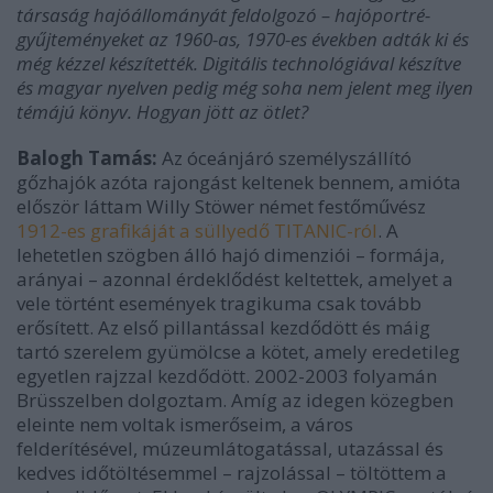
társaság hajóállományát feldolgozó – hajóportré-
gyűjteményeket az 1960-as, 1970-es években adták ki és
még kézzel készítették. Digitális technológiával készítve
és magyar nyelven pedig még soha nem jelent meg ilyen
témájú könyv. Hogyan jött az ötlet?
Balogh Tamás:
Az óceánjáró személyszállító
gőzhajók azóta rajongást keltenek bennem, amióta
először láttam Willy Stöwer német festőművész
1912-es grafikáját a sü
llyedő TITANIC-ról
. A
lehetetlen szögben álló hajó dimenziói – formája,
arányai – azonnal érdeklődést keltettek, amelyet a
vele történt események tragikuma csak tovább
erősített. Az első pillantással kezdődött és máig
tartó szerelem gyümölcse a kötet, amely eredetileg
egyetlen rajzzal kezdődött. 2002-2003 folyamán
Brüsszelben dolgoztam. Amíg az idegen közegben
eleinte nem voltak ismerőseim, a város
felderítésével, múzeumlátogatással, utazással és
kedves időtöltésemmel – rajzolással – töltöttem a