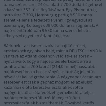
tonna szénre, ami 24 óra alatt 7 700 dollárt égetne el
a kazánok 352 tüzelőnyílásában. Egy Plymouth-ig
tartó útra 7 300, Hamburgig pedig 8 550 tonna
szenet kellene a fedélzetre venni, így egyedül az
üzemanyag-költségek 38 000 dollárra rúgnának. A
hajó széntárolóiban 9 550 tonna szenet lehetne
elhelyezni egyetlen Atlanti átkelésre.
Bárkinek – aki ismeri azokat a hajlító erőket,
amelyeknek egy olyan hajó, mint a DEUTSCHLAND ki
van téve az Atlanti-óceánon való átkelés során –
nyilvánvaló, hogy a hajóépítés elérkezett arra a
pontra, ahol a 700 lábnál (214,0 m-nél) hosszabb
hajók esetében a hosszirányú szilárdság jelentős
növelését kell végrehajtania. A négynapos óceánjáró
esetében ezt csak a gépház mögötti és az elülső
kazánház előtti keresztválaszfalak között a
hajógerinctől a sétafedélzetig emelkedő, a teljes
hajótesten keresztülhúzódó megerősített
hosszválaszfalak biztosíthatnák. Továbbá kettős