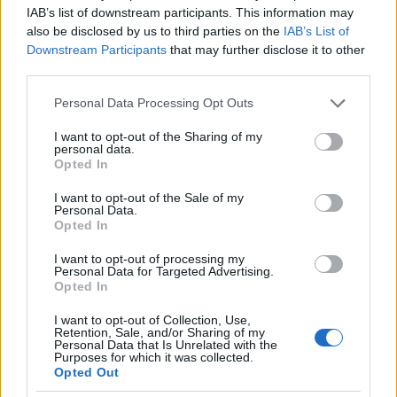
képességéhez viszonyítva.
IAB’s list of downstream participants. This information may
also be disclosed by us to third parties on the
IAB’s List of
A különböző gőzhajótársaságok igazgatóinak
Downstream Participants
that may further disclose it to other
jóvoltából összehasonlíthattuk az átlagos
third parties.
bevételeket és kiadásokat néhány ilyen nagy hajó
Please note that this website/app uses one or more Google
esetében és azt a jellemzően egybehangzó
Personal Data Processing Opt Outs
services and may gather and store information including but
véleményt találtuk, hogy egy olyan hajó esetében,
not limited to your visit or usage behaviour. You may click to
I want to opt-out of the Sharing of my
mint az IVERNIA, egyetlen átkelés 50 000 dollár
personal data.
grant or deny consent to Google and its third-party tags to
bevételt termel; nyugati irányban leginkább az
Opted In
use your data for below specified purposes in below Google
utasoknak eladott jegyekből, keleti irányban pedig
consent section.
I want to opt-out of the Sale of my
az áruszállításból. Az átkelések átlagos költsége
Personal Data.
ehhez képest 20 000 dollár; ami nem igényel
Opted In
hosszabb magyarázatot arról, vajon miért kedvelik
nagyon is a hajósgazdák az ilyen típusú hajókat.
I want to opt-out of processing my
Personal Data for Targeted Advertising.
Opted In
IVERNIA
DEUTSC
I want to opt-out of Collection, Use,
Retention, Sale, and/or Sharing of my
Personal Data that Is Unrelated with the
Purposes for which it was collected.
Vízkiszorítás (tonna)
21 000
23 000
Opted Out