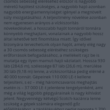
csomós sebesség eléréséhez először is nagyobb
méretű hajótest szükséges, a nagyobb hajó azonban
nagyobb energiamennyiséget igényel a megnövelt
súly mozgatásához. A teljesítmény növelése azonban
nem egyenesen arányos a vízkiszorítás
növekedésével, a hosszabb hajót tonnáról tonnára
könnyebb meghajtani, vonalainak a nagyobb hossz
által lehetővé tett finomítása miatt. Így idővel
bizonyára tervezhetünk olyan hajót, amely elég nagy
a 30 csomós sebesség eléréséhez szükséges
erőforrások befogadásához, a mellékelt rajz be is
mutatja egy ilyen mamut-hajó vázlatait. Hossza 930
láb (284,6 m), szélessége 87 láb (26,6 m), merülése
30 láb (9,18 m) lenne, a vízkiszorítása pedig elérné a
40 000 tonnát. Gépeinek 110 000 LE-t kellene
teljesíteni, s ez – még háromcsavaros meghajtás
esetén is – 37 000 LE-t jelentene tengelyenként, ami
még a világ legjobb gépgyárainak is nagy kihívást
jelent. Negyvennégy kétvégű Scotch-kazánra lenne
szükség a gépek számára elegendő gőz
előállításához, a táplálásukhoz pedig naponta 1 700