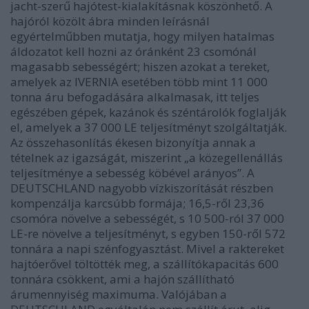
jacht-szerű hajótest-kialakításnak köszönhető. A
hajóról közölt ábra minden leírásnál
egyértelműbben mutatja, hogy milyen hatalmas
áldozatot kell hozni az óránként 23 csomónál
magasabb sebességért; hiszen azokat a tereket,
amelyek az IVERNIA esetében több mint 11 000
tonna áru befogadására alkalmasak, itt teljes
egészében gépek, kazánok és széntárolók foglalják
el, amelyek a 37 000 LE teljesítményt szolgáltatják.
Az összehasonlítás ékesen bizonyítja annak a
tételnek az igazságát, miszerint „a közegellenállás
teljesítménye a sebesség köbével arányos”. A
DEUTSCHLAND nagyobb vízkiszorítását részben
kompenzálja karcsúbb formája; 16,5-ről 23,36
csomóra növelve a sebességét, s 10 500-ról 37 000
LE-re növelve a teljesítményt, s egyben 150-ről 572
tonnára a napi szénfogyasztást. Mivel a raktereket
hajtóerővel töltötték meg, a szállítókapacitás 600
tonnára csökkent, ami a hajón szállítható
árumennyiség maximuma. Valójában a