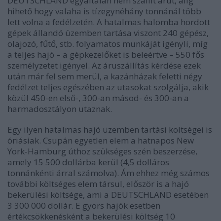
DEUTSCHLAND egyáltalán nem szállít árut, alig
hihető hogy valaha is tízegynéhány tonnánál több
lett volna a fedélzetén. A hatalmas halomba hordott
gépek állandó üzemben tartása viszont 240 gépész,
olajozó, fűtő, stb. folyamatos munkáját igényli, míg
a teljes hajó – a gépkezelőket is beleértve – 550 fős
személyzetet igényel. Az áruszállítás kérdése ezek
után már fel sem merül, a kazánházak feletti négy
fedélzet teljes egészében az utasokat szolgálja, akik
közül 450-en első-, 300-an másod- és 300-an a
harmadosztályon utaznak.
Egy ilyen hatalmas hajó üzemben tartási költségei is
óriásiak. Csupán egyetlen elem a hatnapos New
York-Hamburg úthoz szükséges szén beszerzése,
amely 15 500 dollárba kerül (4,5 dolláros
tonnánkénti árral számolva). Ám ehhez még számos
további költséges elem társul, először is a hajó
bekerülési költsége, ami a DEUTSCHLAND esetében
3 300 000 dollár. E gyors hajók esetben
értékcsökkenésként a bekerülési költség 10