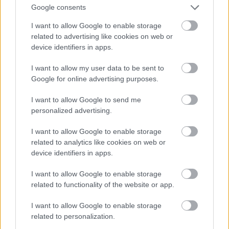
Teljesítmény (LE)
10 500
37 500
Google consents
I want to allow Google to enable storage
Sebesség (csomó)
16,5
23,36
related to advertising like cookies on web or
device identifiers in apps.
Bekerülési költség (USD)
1 625 000
3 300 00
I want to allow my user data to be sent to
Napi tüzelőanyag-fogyasztás
150
572
Google for online advertising purposes.
(tonna)
I want to allow Google to send me
Tüzelőanyag-kapacitás
1250
4500
personalized advertising.
Raktárkapacitás
11 610
600
I want to allow Google to enable storage
related to analytics like cookies on web or
Utasok (fő)
I. osztály
160
450
device identifiers in apps.
II. osztály
200
800
I want to allow Google to enable storage
related to functionality of the website or app.
III. osztály
1600
300
I want to allow Google to enable storage
Legénység (fő)
250
550
related to personalization.