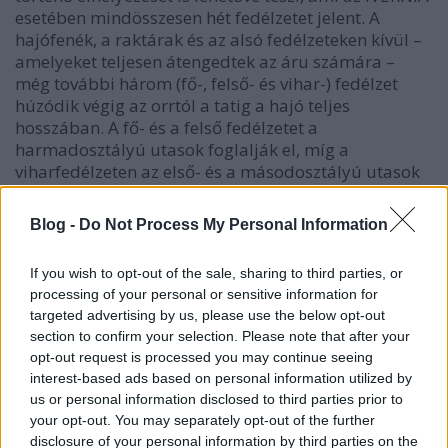
esetében mindösszesen hét fedélzetet jelent. A
hajófenék, a raktárak és az alsó fedélzeteken kívül –
amelyeket teljesen átengedtek az áru számára –
még további három (fő-, felső- és vihar-) fedélzet
húzódik végig az orrtól a tatig a hajó teljes
hosszában. A fő- és a felső fedélzetet a
harmadosztályú utasok foglalják el, míg a
viharfedélzeten az első- és a másodosztályú utasok
osztoznak. A hajóközépen álló felépítményben még
további két fedélzet van mintegy 300 láb (91,8 m)
Blog -
Do Not Process My Personal Information
hosszúságban (a híd- és a sétafedélzet), amelyek
ugyancsak az első- és a másodosztályú utasok
If you wish to opt-out of the sale, sharing to third parties, or
elhelyezését biztosítják. A készletek 160 első-, 200
processing of your personal or sensitive information for
másod- és 1 600 harmadosztályú utas számára
targeted advertising by us, please use the below opt-out
elegendőek, így a 11 600 tonna áruval együtt a hajó
section to confirm your selection. Please note that after your
még 2 000 utast is szállíthat. Ehhez képest a hajó
opt-out request is processed you may continue seeing
szénfogyasztása igen alacsony, ráadásul kis
interest-based ads based on personal information utilized by
létszámú gépész- és kazánházi személyzetet igényel
us or personal information disclosed to third parties prior to
és az üzembentartási költségei is kifejezetten
your opt-out. You may separately opt-out of the further
alacsonyak a méretéhez és a bevételtermelő
disclosure of your personal information by third parties on the