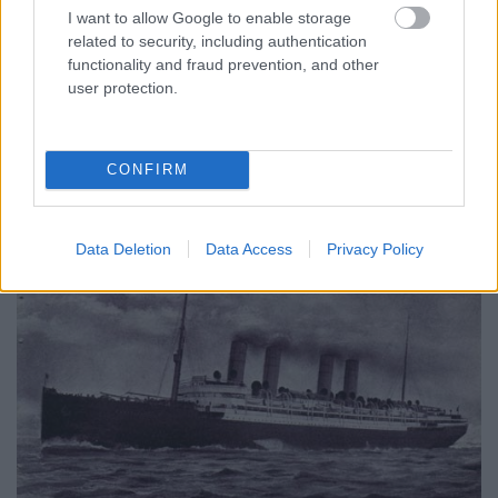
Maximális bevétel (egy
50 000
143 000
I want to allow Google to enable storage
átkelésre telt házzal, posta
related to security, including authentication
nélkül (USD))
functionality and fraud prevention, and other
user protection.
Egy átkelés költsége (USD)
20 000
50 400
CONFIRM
DEUTSCHLAND
Data Deletion
Data Access
Privacy Policy