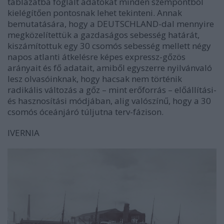
táblázatba foglalt adatokat minden szempontból
kielégítően pontosnak lehet tekinteni. Annak
bemutatására, hogy a DEUTSCHLAND-dal mennyire
megközelítettük a gazdaságos sebesség határát,
kiszámítottuk egy 30 csomós sebesség mellett négy
napos atlanti átkelésre képes expressz-gőzös
arányait és fő adatait, amiből egyszerre nyilvánvaló
lesz olvasóinknak, hogy hacsak nem történik
radikális változás a gőz – mint erőforrás – előállítási-
és hasznosítási módjában, alig valószínű, hogy a 30
csomós óceánjáró túljutna terv-fázison.
IVERNIA