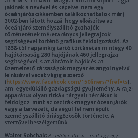
az R.M.S. TITANIC Magyar Kutatócsoport tagja
(akinek a nevével és képeivel nem egy
óceánjárós cikkemben találkozhattatok már)
2002-ben látott hozzá, hogy elkészítse az
óceánjáró személyszállító gőzhajók
történetének méretarányos jellegrajzok
segítségével történő grafikus feldolgozását. Az
1838-tól napjainkig tartó történeten mintegy 40
hajótársaság 280 hajójának 460 jellegrajza
segítségével, s az ábrázolt hajók és az
üzemeltető társaságok magyar és angol nyelvű
leírásával vezet végig a szerző
(
https://www.facebook.com/150liners/?fref=ts
),
ami egyedülálló gazdagságú gyűjtemény. A rajz-
apparátus olyan ritkán tárgyalt témákat is
feldolgoz, mint az osztrák-magyar óceánjárók
vagy a tervezett, de végül fel nem épült
személyszállító óriásgőzösök története. A
szerzővel beszélgettünk.
Walter Sobchak:
Az eddigi utolsó – csak egy-egy