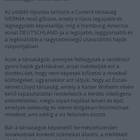
Az utóbbi típusba tartozik a Cunard társaság
IVERNIA nevű gőzöse, amely e típus legújabb és
legnagyobb képviselője, míg a Hamburg-America
vonal DEUTSCHLAND-ja a legújabb, leggyorsabb és
a legkiválóbb a nagysebességű utasszállító hajók
csoportjában.
Azok a társaságok, amelyek felhagytak a rendkívül
gyors hajók gyártásával, azzal indokolják ezt a
döntésüket, hogy nem képesek kifizetni a növekvő
költségeket, ugyanakkor azt látjuk, hogy az Észak-
német Lloyd társaság, amely a Kaiser Wilhelm révén
kellő tapasztalattal rendelkezik a kérdés intelligens
eldöntéséhez, mégis olyan hajókat tervez és épít,
amelyek sebesség és méret dolgában felülmúlnak
mindent, ami eddig a víz felszínén úszott.
Bár a társaságok képviselői természetszerűen
vonakodnak konkrét számokat átadni, a mellékelt