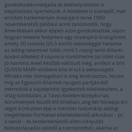
gondolkodásmódjába és élethelyzeteibe is
bepillantást nyerhetünk. A kötetben is szereplő, már
említett hatkéményes óceánjáró terve 1900
novemberéből például arról tanúskodik, hogy
Amerikában akkor éppen azon gondolkodtak, vajon
hogyan lehetne felépíteni egy óceánjáró óriásgőzöst,
amely 30 csomós (55,5 km/h) sebességgel haladva
az addig valamivel több, mint 5 napig tartó Atlanti-
óceáni átkelést 4 naposra rövidíthetné (az ötlet csak
jó harminc évvel később valósult meg, amikor a brit
QUEEN MARY elsőként érte el ezt a sebességet).
Mindez már önmagában is elég kontrasztos, hiszen
míg az Egyesült Államok nyugati partján élő
mérnökök a hajóépítést igyekeztek tökéletesíteni, a
világ túloldalán, a Távol-Keleten középkorias
körülmények között élő Kínában, alig két hónapja ért
véget a (részben épp e mérnöki tudomány addigi
megélhetési formákat ellehetetlenítő alkotásai – pl.:
a vasút – és kezdeményezői ellen irányuló)
bokszerlázadás (ebből a szempontból, akárha az