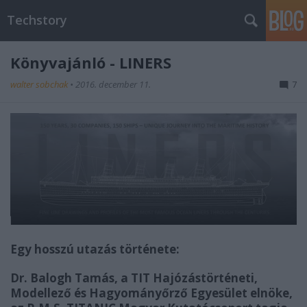
Techstory
Könyvajánló - LINERS
walter sobchak
•
2016. december 11.
7
Egy hosszú utazás története:
Dr. Balogh Tamás, a TIT Hajózástörténeti,
Modellező és Hagyományőrző Egyesület elnöke,