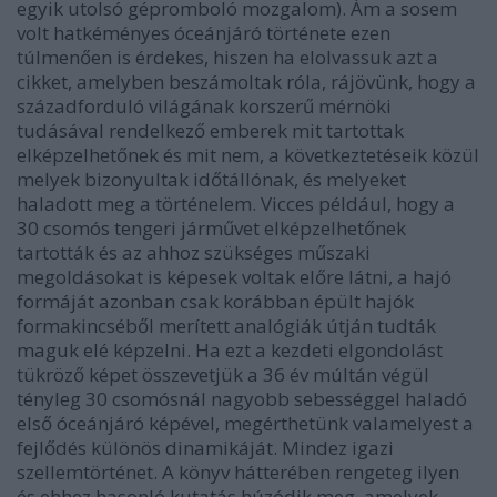
egyik utolsó gépromboló mozgalom). Ám a sosem
volt hatkéményes óceánjáró története ezen
túlmenően is érdekes, hiszen ha elolvassuk azt a
cikket, amelyben beszámoltak róla, rájövünk, hogy a
századforduló világának korszerű mérnöki
tudásával rendelkező emberek mit tartottak
elképzelhetőnek és mit nem, a következtetéseik közül
melyek bizonyultak időtállónak, és melyeket
haladott meg a történelem. Vicces például, hogy a
30 csomós tengeri járművet elképzelhetőnek
tartották és az ahhoz szükséges műszaki
megoldásokat is képesek voltak előre látni, a hajó
formáját azonban csak korábban épült hajók
formakincséből merített analógiák útján tudták
maguk elé képzelni. Ha ezt a kezdeti elgondolást
tükröző képet összevetjük a 36 év múltán végül
tényleg 30 csomósnál nagyobb sebességgel haladó
első óceánjáró képével, megérthetünk valamelyest a
fejlődés különös dinamikáját. Mindez igazi
szellemtörténet. A könyv hátterében rengeteg ilyen
és ehhez hasonló kutatás húzódik meg, amelyek