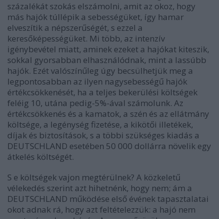
százalékát szokás elszámolni, amit az okoz, hogy
más hajók túllépik a sebességüket, így hamar
elveszítik a népszerűségét, s ezzel a
keresőképességüket. Mi több, az intenzív
igénybevétel miatt, aminek ezeket a hajókat kiteszik,
sokkal gyorsabban elhasználódnak, mint a lassúbb
hajók. Ezét valószínűleg úgy becsülhetjük meg a
legpontosabban az ilyen nagysebességű hajók
értékcsökkenését, ha a teljes bekerülési költségek
feléig 10, utána pedig-5%-ával számolunk. Az
értékcsökkenés és a kamatok, a szén és az ellátmány
költsége, a legénység fizetése, a kikötői illetékek,
díjak és biztosítások, s a többi szükséges kiadás a
DEUTSCHLAND esetében 50 000 dollárra növelik egy
átkelés költségét.
S e költségek vajon megtérülnek? A közkeletű
vélekedés szerint azt hihetnénk, hogy nem; ám a
DEUTSCHLAND működése első évének tapasztalatai
okot adnak rá, hogy azt feltételezzük: a hajó nem