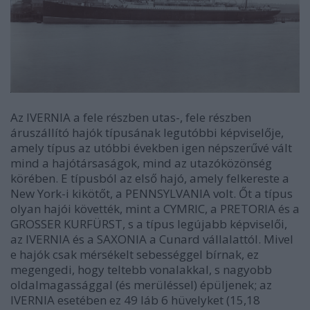
Az IVERNIA a fele részben utas-, fele részben
áruszállító hajók típusának legutóbbi képviselője,
amely típus az utóbbi években igen népszerűvé vált
mind a hajótársaságok, mind az utazóközönség
körében. E típusból az első hajó, amely felkereste a
New York-i kikötőt, a PENNSYLVANIA volt. Őt a típus
olyan hajói követték, mint a CYMRIC, a PRETORIA és a
GROSSER KURFÜRST, s a típus legújabb képviselői,
az IVERNIA és a SAXONIA a Cunard vállalattól. Mivel
e hajók csak mérsékelt sebességgel bírnak, ez
megengedi, hogy teltebb vonalakkal, s nagyobb
oldalmagassággal (és merüléssel) épüljenek; az
IVERNIA esetében ez 49 láb 6 hüvelyket (15,18