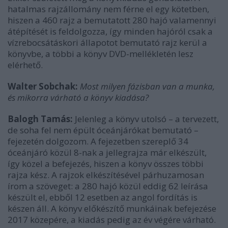
hatalmas rajzállomány nem férne el egy kötetben,
hiszen a 460 rajz a bemutatott 280 hajó valamennyi
átépítését is feldolgozza, így minden hajóról csak a
vízrebocsátáskori állapotot bemutató rajz kerül a
könyvbe, a többi a könyv DVD-mellékletén lesz
elérhető.
Walter Sobchak:
Most milyen fázisban van a munka,
és mikorra várható a könyv kiadása?
Balogh Tamás:
Jelenleg a könyv utolsó – a tervezett,
de soha fel nem épült óceánjárókat bemutató –
fejezetén dolgozom. A fejezetben szereplő 34
óceánjáró közül 8-nak a jellegrajza már elkészült,
így közel a befejezés, hiszen a könyv összes többi
rajza kész. A rajzok elkészítésével párhuzamosan
írom a szöveget: a 280 hajó közül eddig 62 leírása
készült el, ebből 12 esetben az angol fordítás is
készen áll. A könyv előkészítő munkáinak befejezése
2017 közepére, a kiadás pedig az év végére várható.