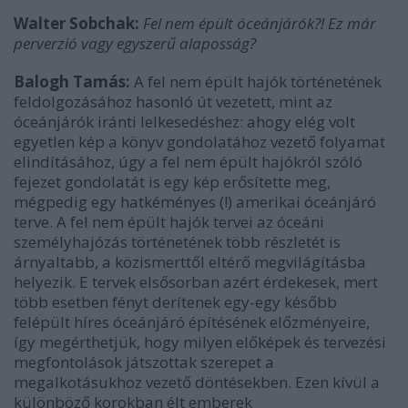
Walter Sobchak:
Fel nem épült óceánjárók?! Ez már
perverzió vagy egyszerű alaposság?
Balogh Tamás:
A fel nem épült hajók történetének
feldolgozásához hasonló út vezetett, mint az
óceánjárók iránti lelkesedéshez: ahogy elég volt
egyetlen kép a könyv gondolatához vezető folyamat
elindításához, úgy a fel nem épült hajókról szóló
fejezet gondolatát is egy kép erősítette meg,
mégpedig egy hatkéményes (!) amerikai óceánjáró
terve. A fel nem épült hajók tervei az óceáni
személyhajózás történetének több részletét is
árnyaltabb, a közismerttől eltérő megvilágításba
helyezik. E tervek elsősorban azért érdekesek, mert
több esetben fényt derítenek egy-egy később
felépült híres óceánjáró építésének előzményeire,
így megérthetjük, hogy milyen előképek és tervezési
megfontolások játszottak szerepet a
megalkotásukhoz vezető döntésekben. Ezen kívül a
különböző korokban élt emberek