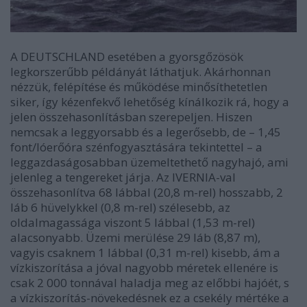
A DEUTSCHLAND esetében a gyorsgőzösök
legkorszerűbb példányát láthatjuk. Akárhonnan
nézzük, felépítése és működése minősíthetetlen
siker, így kézenfekvő lehetőség kínálkozik rá, hogy a
jelen összehasonlításban szerepeljen. Hiszen
nemcsak a leggyorsabb és a legerősebb, de – 1,45
font/lóerőóra szénfogyasztására tekintettel – a
leggazdaságosabban üzemeltethető nagyhajó, ami
jelenleg a tengereket járja. Az IVERNIA-val
összehasonlítva 68 lábbal (20,8 m-rel) hosszabb, 2
láb 6 hüvelykkel (0,8 m-rel) szélesebb, az
oldalmagassága viszont 5 lábbal (1,53 m-rel)
alacsonyabb. Üzemi merülése 29 láb (8,87 m),
vagyis csaknem 1 lábbal (0,31 m-rel) kisebb, ám a
vízkiszorítása a jóval nagyobb méretek ellenére is
csak 2 000 tonnával haladja meg az előbbi hajóét, s
a vízkiszorítás-növekedésnek ez a csekély mértéke a