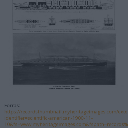
Forrás:
https://recordsthumbnail.myheritageimages.com/ext
identifier=scientific-american-1900-11-
10&fs=www.myheritageimages.com&fspath=records%