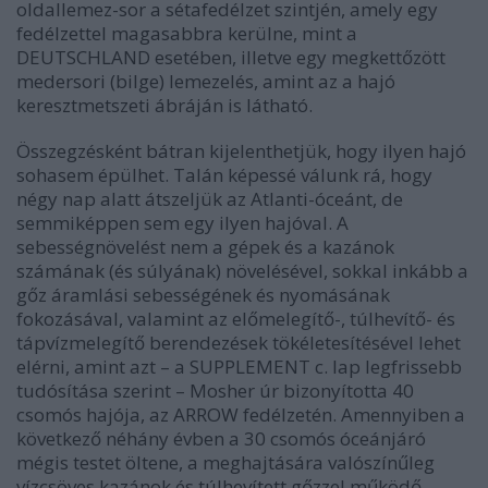
oldallemez-sor a sétafedélzet szintjén, amely egy
fedélzettel magasabbra kerülne, mint a
DEUTSCHLAND esetében, illetve egy megkettőzött
medersori (bilge) lemezelés, amint az a hajó
keresztmetszeti ábráján is látható.
Összegzésként bátran kijelenthetjük, hogy ilyen hajó
sohasem épülhet. Talán képessé válunk rá, hogy
négy nap alatt átszeljük az Atlanti-óceánt, de
semmiképpen sem egy ilyen hajóval. A
sebességnövelést nem a gépek és a kazánok
számának (és súlyának) növelésével, sokkal inkább a
gőz áramlási sebességének és nyomásának
fokozásával, valamint az előmelegítő-, túlhevítő- és
tápvízmelegítő berendezések tökéletesítésével lehet
elérni, amint azt – a SUPPLEMENT c. lap legfrissebb
tudósítása szerint – Mosher úr bizonyította 40
csomós hajója, az ARROW fedélzetén. Amennyiben a
következő néhány évben a 30 csomós óceánjáró
mégis testet öltene, a meghajtására valószínűleg
vízcsöves kazánok és túlhevített gőzzel működő,