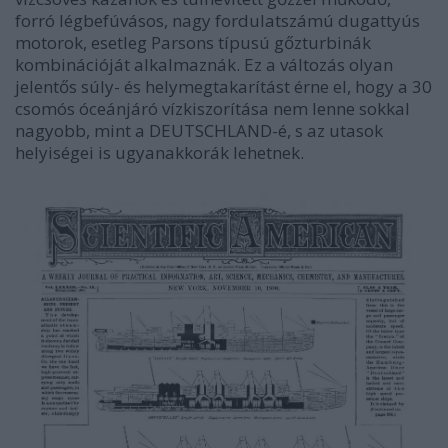
forró légbefúvásos, nagy fordulatszámú dugattyús
motorok, esetleg Parsons típusú gőzturbinák
kombinációját alkalmaznák. Ez a változás olyan
jelentős súly- és helymegtakarítást érne el, hogy a 30
csomós óceánjáró vízkiszorítása nem lenne sokkal
nagyobb, mint a DEUTSCHLAND-é, s az utasok
helyiségei is ugyanakkorák lehetnek.