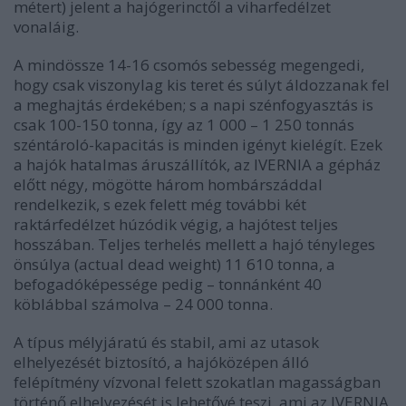
métert) jelent a hajógerinctől a viharfedélzet
vonaláig.
A mindössze 14-16 csomós sebesség megengedi,
hogy csak viszonylag kis teret és súlyt áldozzanak fel
a meghajtás érdekében; s a napi szénfogyasztás is
csak 100-150 tonna, így az 1 000 – 1 250 tonnás
széntároló-kapacitás is minden igényt kielégít. Ezek
a hajók hatalmas áruszállítók, az IVERNIA a gépház
előtt négy, mögötte három hombárszáddal
rendelkezik, s ezek felett még további két
raktárfedélzet húzódik végig, a hajótest teljes
hosszában. Teljes terhelés mellett a hajó tényleges
önsúlya (actual dead weight) 11 610 tonna, a
befogadóképessége pedig – tonnánként 40
köblábbal számolva – 24 000 tonna.
A típus mélyjáratú és stabil, ami az utasok
elhelyezését biztosító, a hajóközépen álló
felépítmény vízvonal felett szokatlan magasságban
történő elhelyezését is lehetővé teszi, ami az IVERNIA