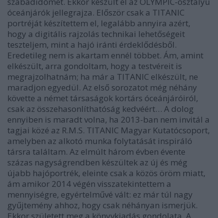
szabadidőmet. Ekkor készült el az OLYMPIC-osztályú
óceánjárók jellegrajza. Először csak a TITANIC
portréját készítettem el, legalább annyira azért,
hogy a digitális rajzolás technikai lehetőségeit
teszteljem, mint a hajó iránti érdeklődésből.
Eredetileg nem is akartam ennél többet. Ám, amint
elkészült, arra gondoltam, hogy a testvéreit is
megrajzolhatnám; ha már a TITANIC elkészült, ne
maradjon egyedül. Az első sorozatot még néhány
követte a német társaságok kortárs óceánjáróiról,
csak az összehasonlíthatóság kedvéért… A dolog
ennyiben is maradt volna, ha 2013-ban nem invitál a
tagjai közé az R.M.S. TITANIC Magyar Kutatócsoport,
amelyben az alkotó munka folytatását inspiráló
társra találtam. Az elmúlt három évben évente
százas nagyságrendben készültek az új és még
újabb hajóportrék, eleinte csak a közös öröm miatt,
ám amikor 2014 végén visszatekintettem a
mennyiségre, egyértelművé vált: ez már túl nagy
gyűjtemény ahhoz, hogy csak néhányan ismerjük.
Ekkor született meg a könyvkiadás gondolata. A