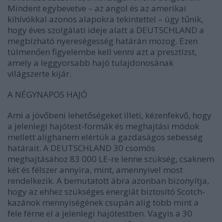
Mindent egybevetve – az angol és az amerikai
kihívókkal azonos alapokra tekintettel – úgy tűnik,
hogy éves szolgálati ideje alatt a DEUTSCHLAND a
megbízható nyereségesség határán mozog. Ezen
túlmenően figyelembe kell venni azt a presztízst,
amely a leggyorsabb hajó tulajdonosának
világszerte kijár.
A NÉGYNAPOS HAJÓ
Ami a jövőbeni lehetőségeket illeti, kézenfekvő, hogy
a jelenlegi hajótest-formák és meghajtási módok
mellett alighanem elértük a gazdaságos sebesség
határait. A DEUTSCHLAND 30 csomós
meghajtásához 83 000 LE-re lenne szükség, csaknem
két és félszer annyira, mint, amennyivel most
rendelkezik. A bemutatott ábra azonban bizonyítja,
hogy az ehhez szükséges energiát biztosító Scotch-
kazánok mennyiségének csupán alig több mint a
fele férne el a jelenlegi hajótestben. Vagyis a 30