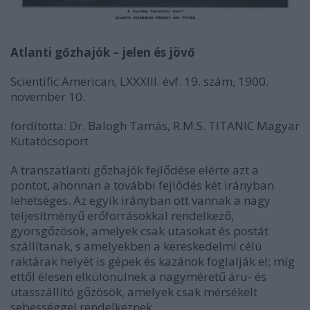
Atlanti gőzhajók – jelen és jövő
Scientific American, LXXXIII. évf. 19. szám, 1900.
november 10.
fordította: Dr. Balogh Tamás, R.M.S. TITANIC Magyar
Kutatócsoport
A transzatlanti gőzhajók fejlődése elérte azt a
pontot, ahonnan a további fejlődés két irányban
lehetséges. Az egyik irányban ott vannak a nagy
teljesítményű erőforrásokkal rendelkező,
gyorsgőzösök, amelyek csak utasokat és postát
szállítanak, s amelyekben a kereskedelmi célú
raktárak helyét is gépek és kazánok foglalják el; míg
ettől élesen elkülönülnek a nagyméretű áru- és
utasszállító gőzösök, amelyek csak mérsékelt
sebességgel rendelkeznek.