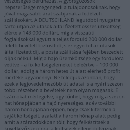
veszteséges beruházás. A gyorsgőzösök
népszerűsége megengedi a tulajdonosoknak, hogy
jóval magasabb árat szabjanak a fedélzeti
szállásokért. A DEUTSCHLAND legutóbbi nyugatra
tartó útján az utasok által fizetett összes útiköltség
elérte a 143 000 dollárt, míg a visszaúti
foglalásokkal együtt a teljes forduló 200 000 dollár
feletti bevételt biztosított, s ez egyedül az utasok
által fizetett díj, a posta szállítása fejében beszedett
díjak nélkül. Míg a hajó üzemköltsége egy fordulóra
vetítve – a fix költségelemeket beleértve – 100 000
dollár, addig a három hetes út alatt elérhető profit
mértéke ugyanennyi. Ne feledjük azonban, hogy
ezek a legjövedelmezőbb út adatai, s a nyári szezon
többi részében a bevételek nem olyan magasak. E
számokat mérlegelve, úgy tűnhet, hogy míg a szezon
hat hónapjában a hajó nyereséges, az év további
három hónapjában éppen, hogy csak kitermeli a
saját költségeit, azalatt a három hónap alatt pedig,
amit a szárazdokkban tölt, hogy felkészítsék a
következő szezonra, a költségek ellene dolgoznak.